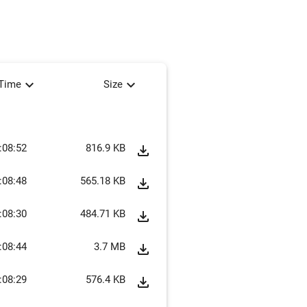
expand_more
expand_more
tTime
Size
:08:52
816.9 KB
file_download
:08:48
565.18 KB
file_download
:08:30
484.71 KB
file_download
:08:44
3.7 MB
file_download
:08:29
576.4 KB
file_download