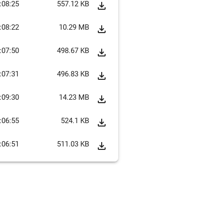
:08:25
557.12 KB
file_download
:08:22
10.29 MB
file_download
:07:50
498.67 KB
file_download
:07:31
496.83 KB
file_download
:09:30
14.23 MB
file_download
:06:55
524.1 KB
file_download
:06:51
511.03 KB
file_download